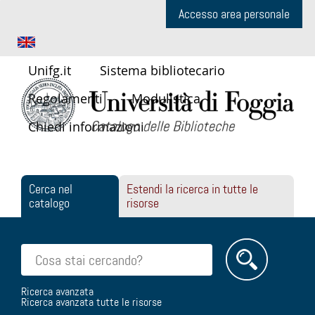
Accesso area personale
Unifg.it
Sistema bibliotecario
Regolamenti
Modulistica
Chiedi informazioni
Cerca nel
Estendi la ricerca in tutte le
catalogo
risorse
Cerca su "Cerca nel catalogo"
Ricerca avanzata
Ricerca avanzata tutte le risorse