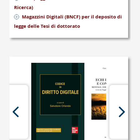
Ricerca)
Magazzini Digitali (BNCF) per il deposito di
legge delle Tesi di dottorato
Scorri
Scorri
indietro
in
la
avanti
vetrina
la
vetrina