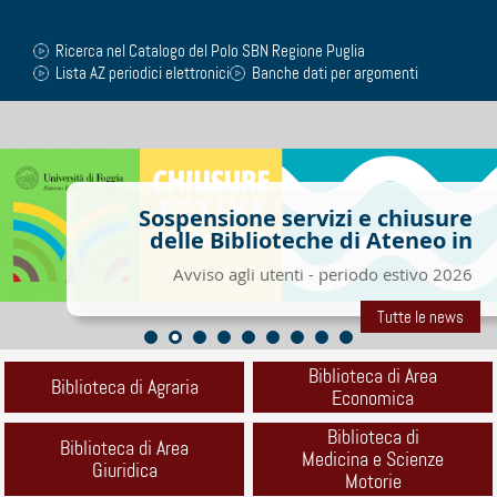
Ricerca nel Catalogo del Polo SBN Regione Puglia
Lista AZ periodici elettronici
Banche dati per argomenti
Sospensione servizi e chiusure
delle Biblioteche di Ateneo in
occasione delle vacanze estive
Avviso agli utenti - periodo estivo 2026
Tutte le news
Biblioteca di Area
Biblioteca di Agraria
Economica
Biblioteca di
Biblioteca di Area
Medicina e Scienze
Giuridica
Motorie