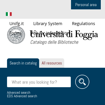
Personal area
Unifg.it
Library System
Regulations
Forms
Ask for information
Search in catalog
All resources
Cerca su "Search in catalog"
Advanced search
EDS Advanced search