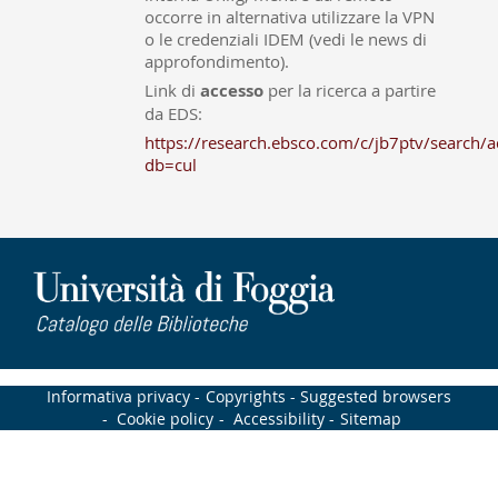
occorre in alternativa utilizzare la VPN
o le credenziali IDEM (vedi le news di
approfondimento).
Link di
accesso
per la ricerca a partire
da EDS:
https://research.ebsco.com/c/jb7ptv/search/a
db=cul
Informativa privacy
Copyrights
Suggested browsers
Cookie policy
Accessibility
Sitemap