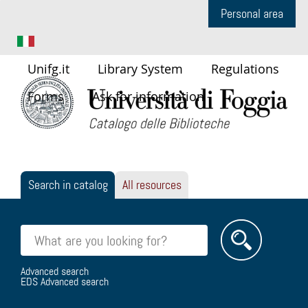
Personal area
Unifg.it
Library System
Regulations
Forms
Ask for information
Search in catalog
All resources
Cerca su "Search in catalog"
Advanced search
EDS Advanced search